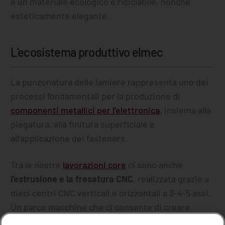
è un materiale ecologico e riciclabile, nonché
esteticamente elegante.
L’ecosistema produttivo elmec
La punzonatura delle lamiere rappresenta uno dei
processi fondamentali per la produzione di
componenti metallici per l’elettronica
, insiema alla
piegatura, alla finitura superficiale e
all’applicazione dei fasteners.
Tra le nostre
lavorazioni core
ci sono anche
l’estrusione e la fresatura CNC
, realizzata grazie a
dieci centri CNC verticali e orizzontali a 3-4-5 assi.
Un parco macchine che ci consente di creare
prodotti personalizzati in ogni dettaglio
, in grado