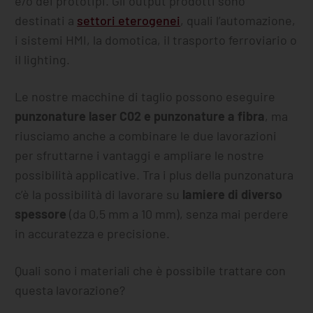
e/o dei prototipi. Gli output prodotti sono
destinati a
settori eterogenei
, quali l’automazione,
i sistemi HMI, la domotica, il trasporto ferroviario o
il lighting.
Le nostre macchine di taglio possono eseguire
punzonature laser C02 e punzonature a fibra
, ma
riusciamo anche a combinare le due lavorazioni
per sfruttarne i vantaggi e ampliare le nostre
possibilità applicative. Tra i plus della punzonatura
c’è la possibilità di lavorare su
lamiere di diverso
spessore
(da 0,5 mm a 10 mm), senza mai perdere
in accuratezza e precisione.
Quali sono i materiali che è possibile trattare con
questa lavorazione?