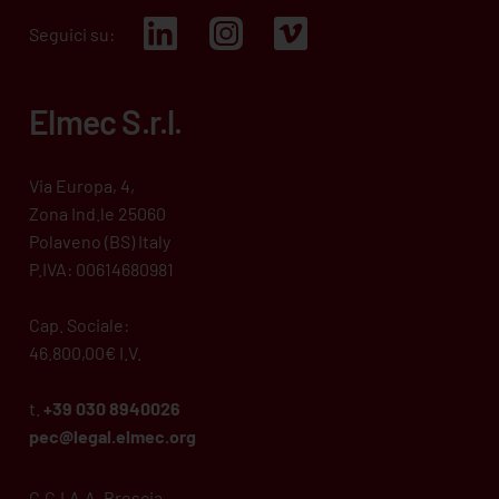
Seguici su:
Elmec S.r.l.
Via Europa, 4,
Zona Ind.le 25060
Polaveno (BS) Italy
P.IVA: 00614680981
Cap. Sociale:
46.800,00€ I.V.
t.
+39 030 8940026
pec@legal.
elmec
.org
C.C.I.A.A. Brescia