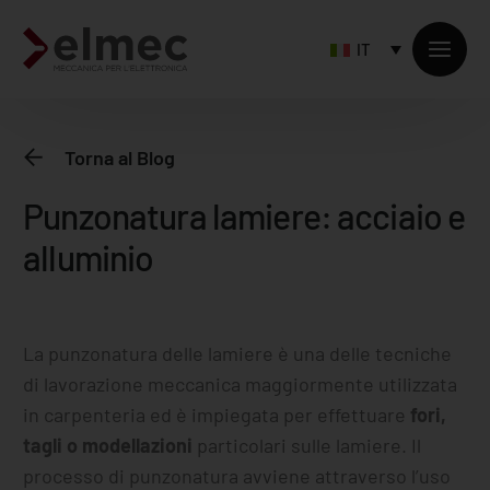
IT
Torna al Blog
Punzonatura lamiere: acciaio e
alluminio
Prodotti standard
Prodotti custom
Lavorazione laminati
Lavorazione profili estrusi
La punzonatura delle lamiere è una delle tecniche
di lavorazione meccanica maggiormente utilizzata
Lavorazione dal pieno
in carpenteria ed è impiegata per effettuare
fori,
Servizi sulla fornitura
tagli o modellazioni
particolari sulle lamiere. Il
processo di punzonatura avviene attraverso l’uso
Lavorazioni accessorie