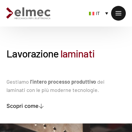
IT
L
a
v
o
r
a
z
i
o
n
e
l
a
m
i
n
a
t
i
Prodotti standard
Gestiamo
l’intero processo produttivo
dei
Prodotti custom
Lavorazione laminati
laminati con le più moderne tecnologie.
Lavorazione profili estrusi
Scopri come
Lavorazione dal pieno
Servizi sulla fornitura
Lavorazioni accessorie