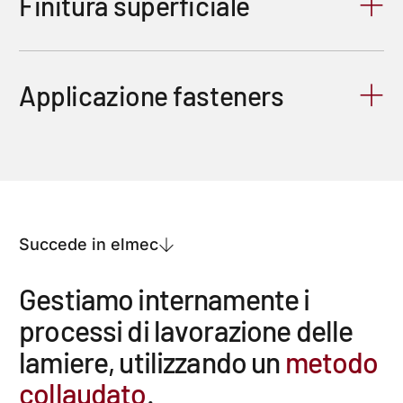
Finitura superficiale
Applicazione fasteners
Succede in elmec
G
e
s
t
i
a
m
o
i
n
t
e
r
n
a
m
e
n
t
e
i
p
r
o
c
e
s
s
i
d
i
l
a
v
o
r
a
z
i
o
n
e
d
e
l
l
e
l
a
m
i
e
r
e
,
u
t
i
l
i
z
z
a
n
d
o
u
n
m
e
t
o
d
o
c
o
l
l
a
u
d
a
t
o
.