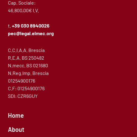
Cap. Sociale:
46.800,00€ I.V.
t.
+39 030 8940026
pec@legal.
elmec
.org
C.C.I.A.A. Brescia
R.E.A. BS 250482
N.mecc. BS 021680
N.Reg.Imp. Brescia
01254900176
C.F: 01254900176
SDI: CZR6GUY
Home
About