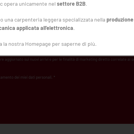
c opera unicamente nel
settore B2B
.
o una carpenteria leggera specializzata nella
produzione
anica applicata all’elettronica
.
ta la nostra Homepage per saperne di più.
e aggiornato sui nuovi arrivi e per le finalità di marketing diretto correlate ai se
amento dei miei dati personali. *