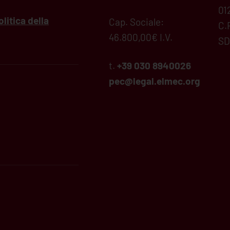
01
olitica della
Cap. Sociale:
C.
46.800,00€ I.V.
SD
t.
+39 030 8940026
pec@legal.
elmec
.org