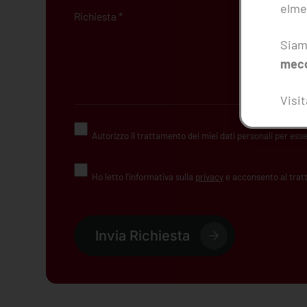
elme
Siam
mecc
Visi
Autorizzo il trattamento dei miei dati personali per esser
Ho letto l'informativa sulla
privacy
e acconsento al tratt
Invia Richiesta