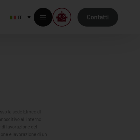
Contatti
IT
esso la sede Elmec di
noscitivo all’interno
 di lavorazione del
ione e lavorazione di un