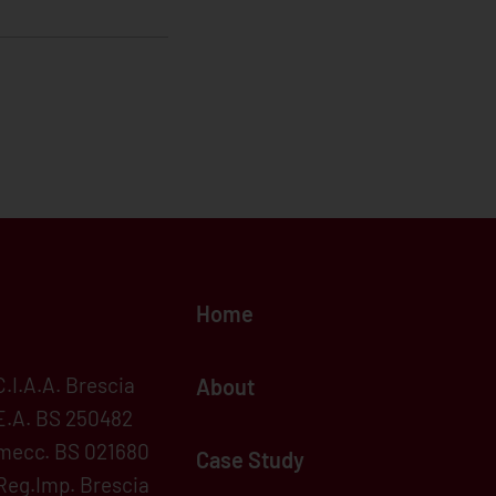
Home
C.I.A.A. Brescia
About
E.A. BS 250482
mecc. BS 021680
Case Study
Reg.Imp. Brescia