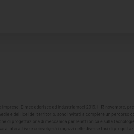
die Imprese, Elmec aderisce ad Industriamoci 2015. Il 13 novembre, pr
die e dei licei del territorio, sono invitati a compiere un percorso co
che di progettazione di meccanica per l’elettronica e sulle tecnologie
sarà interattivo e coinvolgerà i ragazzi nelle diverse fasi di progettaz