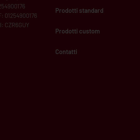
254900176
Prodotti standard
F: 01254900176
I: CZR6GUY
Prodotti custom
Contatti