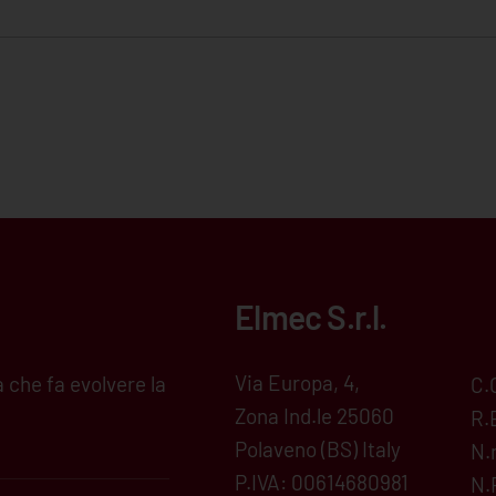
Elmec S.r.l.
Via Europa, 4,
 che fa evolvere la
C.
Zona Ind.le 25060
R.
Polaveno (BS) Italy
N.
P.IVA: 00614680981
N.