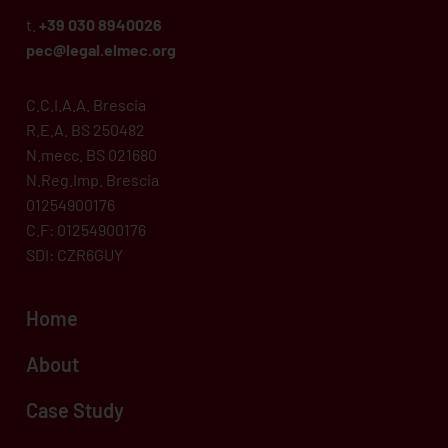
t.
+39 030 8940026
pec@legal.
elmec
.org
C.C.I.A.A. Brescia
R.E.A. BS 250482
N.mecc. BS 021680
N.Reg.Imp. Brescia
01254900176
C.F: 01254900176
SDI: CZR6GUY
Home
About
Case Study