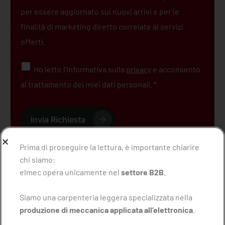
per essere aggiornato sui nuovi arrivi e per le
finalità di marketing diretto correlate ai servizi
offerti.
Ho letto l'informativa sulla
privacy
e acconsento
al trattamento dei miei dati personali. *
Invia Richiesta
Prima di proseguire la lettura, è importante chiarire
chi siamo:
elmec opera unicamente nel
settore B2B
.
Torna al Blog
Siamo una carpenteria leggera specializzata nella
produzione di meccanica applicata all’elettronica
.