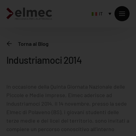
IT
Torna al Blog
Industriamoci 2014
Prodotti standard
Prodotti custom
Lavorazione laminati
​​In occasione della Quinta Giornata Nazionale delle
Piccole e Medie Imprese, Elmec aderisce ad
Lavorazione profili estrusi
Industriamoci 2014. Il 14 novembre, presso la sede
Lavorazione dal pieno
Elmec di Polaveno (BS), i giovani studenti delle
terze medie e dei licei del territorio, sono invitati a
Servizi sulla fornitura
compiere un percorso conoscitivo all’interno
Lavorazioni accessorie