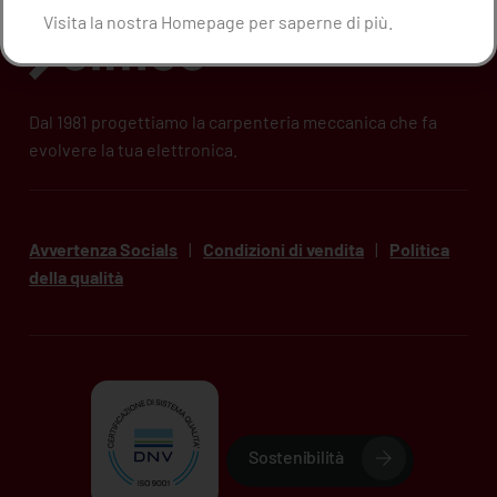
Visita la nostra Homepage per saperne di più.
Dal 1981 progettiamo la carpenteria meccanica che fa
evolvere la tua elettronica.
Avvertenza Socials
|
Condizioni di vendita
|
Politica
della qualità
Sostenibilità